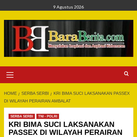
Skip
9 Agustus 2026
to
content
Primary
Menu
HOME
SERBA SERBI
KRI BIMA SUCI LAKSANAKAN PASSEX
DI WILAYAH PERAIRAN AMBALAT
SERBA SERBI
TNI - POLRI
KRI BIMA SUCI LAKSANAKAN
PASSEX DI WILAYAH PERAIRAN