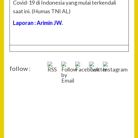
Covid-19 di Indonesia yang mulai terkendali
saat ini. (Humas TNI AL)
Laporan : Arimin JW.
follow :
P
Pre
Poli
Na
Seg
Tem
Kar
yan
Nek
Ber
Sel