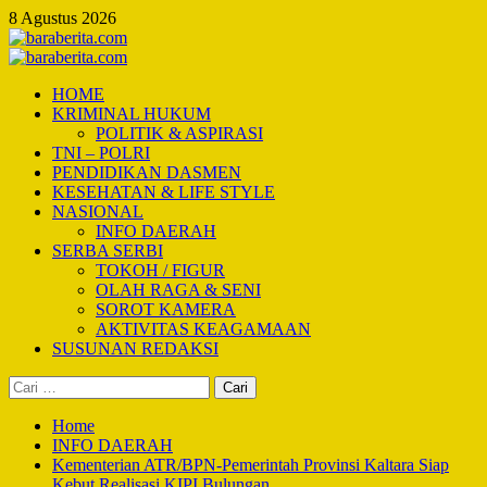
Skip
8 Agustus 2026
to
content
Primary
Menu
HOME
KRIMINAL HUKUM
POLITIK & ASPIRASI
TNI – POLRI
PENDIDIKAN DASMEN
KESEHATAN & LIFE STYLE
NASIONAL
INFO DAERAH
SERBA SERBI
TOKOH / FIGUR
OLAH RAGA & SENI
SOROT KAMERA
AKTIVITAS KEAGAMAAN
SUSUNAN REDAKSI
Cari
untuk:
Home
INFO DAERAH
Kementerian ATR/BPN-Pemerintah Provinsi Kaltara Siap
Kebut Realisasi KIPI Bulungan