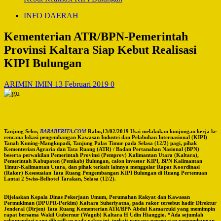
INFO DAERAH
Kementerian ATR/BPN-Pemerintah
Provinsi Kaltara Siap Kebut Realisasi
KIPI Bulungan
ARIMIN IMIN
13 Februari 2019
0
Tanjung Selor,
BARABERITA.COM
Rabu,13/02/2019 Usai melakukan kunjungan kerja ke
rencana lokasi pengembangan Kawasan Industri dan Pelabuhan Internasional (KIPI)
Tanah Kuning-Mangkupadi, Tanjung Palas Timur pada Selasa (12/2) pagi, pihak
Kementerian Agraria dan Tata Ruang (ATR) / Badan Pertanahan Nasional (BPN)
beserta perwakilan Pemerintah Provinsi (Pemprov) Kalimantan Utara (Kaltara),
Pemerintah Kabupaten (Pemkab) Bulungan, calon investor KIPI, BPN Kalimantan
Timur-Kalimantan Utara, dan pihak terkait lainnya menggelar Rapat Koordinasi
(Rakor) Kesesuaian Tata Ruang Pengembangan KIPI Bulungan di Ruang Pertemuan
Lantai 2 Swiss-Belhotel Tarakan, Selasa (12/2).
Dijelaskan Kepala Dinas Pekerjaan Umum, Perumahan Rakyat dan Kawasan
Permukiman (DPUPR-Perkim) Kaltara Suheriyatna, pada rakor tersebut hadir Direktur
Jenderal (Dirjen) Tata Ruang Kementerian ATR/BPN Abdul Kamarzuki yang memimpin
rapat bersama Wakil Gubernur (Wagub) Kaltara H Udin Hianggio. “Ada sejumlah
rekomendasi yang dihasilkan pada rakor ini, terkait rencana percepatan pengembangan