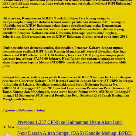
KIPI dari sisi tata ruangnya. Juga terkait rencana perubahan delineasi KIPI Bulungan,”
kata Suheriyatna.
Dikabarkan, Kementerian ATR/BPN melalui Dirjen Tata Ruang mengaku
mempersiapkan langkah diskresi terkait usulan perubahan delineasi KIPI Bulungan.
“Apabila revisi RTRW Bulungan belum dapat direalisasikan, maka Kementerian
ATR/BPN akan melakukan diskresi untuk merealisasikan perubahan delineasi yang
diusulkan Pemprov Kaltara melalui Gubernur, beberapa waktu lalu,” ungkap
Suheriyatna. Diinformasikan, revisi RTRW Bulungan ditaksir selesai pada April 2019.
Usulan perubahan delineasi sendiri, disampaikan Pemprov Kaltara dengan tujuan
mempercepat realisasi KIPI Tanah Kuning-Mangkupadi. Seperti diketahui, dari luas
lahan areal KIPI sebesar 25.311,14 hektare, luas areal HGU yang terdampak pada
kawasan itu, sebesar 17.256,09 hektare. Hasil Rakor dan tinjauan lapangan sendiri,
akan dilaporkan kepada Menteri ATR/BPN untuk diupayakan tindaklanjutnya lebih
jauh.
Sebagai informasi, kedatangan pihak Kementerian ATR/BPN ini juga berkaitan dengan
pertemuan Gubernur Kaltara Dr H Irianto Lambrie dengan Menteri ATR/BPN beberapa
waktu lalu di Jakarta. Sekaligus menindaklanjuti Surat Gubernur Kaltara No.
600/892/GUB tanggall 12 Juli 2018 perihal Laporan dan Perubahan Peta Delineasi KIPI
Tanah Kuning dan Mangkupadi, serta surat Bupati Bulungan No. 050/Bapp-Litbang.05
tanggal 12 September 2018 perihal Perubahan Peta Delineasi KIPI Tanah Kuning dan
Mangkupadi.(humas)
Laporan : Muhammad Yahya
Post
Previous
1.237 CPNS se Kalimantan Utara Akan Ikuti
follow :
Latsar
Navigation
Next
Daerah Aliran Sungai (DAS) Kandilo Meluap, BPBD