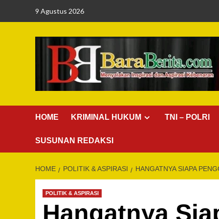
Skip
9 Agustus 2026
to
content
HOME
KRIMINAL HUKUM
TNI – POLRI
SUSUNAN REDAKSI
HOME
POLITIK & ASPIRASI
HANGATNYA SIAPA PENG
POLITIK & ASPIRASI
Hangatnya Siap