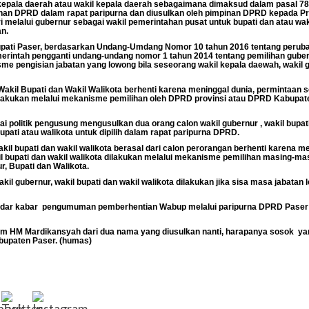
kepala daerah atau wakil kepala daerah sebagaimana dimaksud dalam pasal 78 
nan DPRD dalam rapat paripurna dan diusulkan oleh pimpinan DPRD kepada Pre
 melalui gubernur sebagai wakil pemerintahan pusat untuk bupati dan atau wakil
n.
pati Paser, berdasarkan Undang-Umdang Nomor 10 tahun 2016 tentang perub
erintah pengganti undang-undang nomor 1 tahun 2014 tentang pemilihan gubern
me pengisian jabatan yang lowong bila seseorang wakil kepala daewah, wakil gu
Wakil Bupati dan Wakil Walikota berhenti karena meninggal dunia, permintaan se
ilakukan melalui mekanisme pemilihan oleh DPRD provinsi atau DPRD Kabupaten/
rtai politik pengusung mengusulkan dua orang calon wakil gubernur , wakil bupa
upati atau walikota untuk dipilih dalam rapat paripurna DPRD.
akil bupati dan wakil walikota berasal dari calon perorangan berhenti karena m
kil bupati dan wakil walikota dilakukan melalui mekanisme pemilihan masing-
, Bupati dan Walikota.
l gubernur, wakil bupati dan wakil walikota dilakukan jika sisa masa jabatan le
eredar kabar pengumuman pemberhentian Wabup melalui paripurna DPRD Paser
um HM Mardikansyah dari dua nama yang diusulkan nanti, harapanya sosok y
bupaten Paser. (humas)