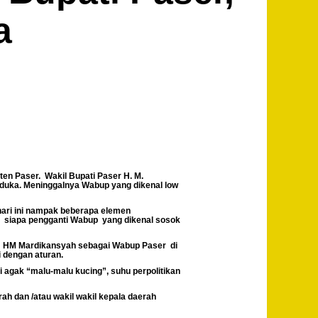
a
en Paser. Wakil Bupati Paser H. M.
rduka. Meninggalnya Wabup yang dikenal low
hari ini nampak beberapa elemen
s siapa pengganti Wabup yang dikenal sosok
hum HM Mardikansyah sebagai Wabup Paser di
 dengan aturan.
i agak “malu-malu kucing”, suhu perpolitikan
h dan /atau wakil wakil kepala daerah