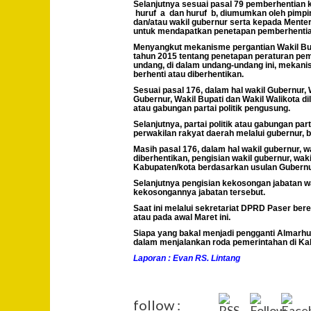
Selanjutnya sesuai pasal 79 pemberhentian 
huruf a dan huruf b, diumumkan oleh pimpi
dan/atau wakil gubernur serta kepada Menteri
untuk mendapatkan penetapan pemberhentia
Menyangkut mekanisme pergantian Wakil Bu
tahun 2015 tentang penetapan peraturan pem
undang, di dalam undang-undang ini, mekanis
berhenti atau diberhentikan.
Sesuai pasal 176, dalam hal wakil Gubernur, 
Gubernur, Wakil Bupati dan Wakil Walikota d
atau gabungan partai politik pengusung.
Selanjutnya, partai politik atau gabungan pa
perwakilan rakyat daerah melalui gubernur, b
Masih pasal 176, dalam hal wakil gubernur, w
diberhentikan, pengisian wakil gubernur, wa
Kabupaten/kota berdasarkan usulan Gubernur
Selanjutnya pengisian kekosongan jabatan waki
kekosongannya jabatan tersebut.
Saat ini melalui sekretariat DPRD Paser b
atau pada awal Maret ini.
Siapa yang bakal menjadi pengganti Almarh
dalam menjalankan roda pemerintahan di Ka
Laporan : Evan RS. Lintang
follow :