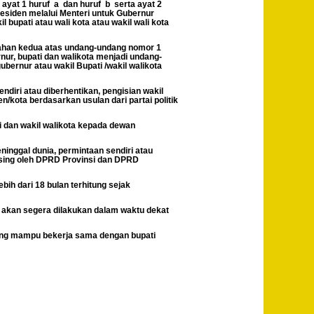
ayat 1 huruf a dan huruf b serta ayat 2
siden melalui Menteri untuk Gubernur
 bupati atau wali kota atau wakil wali kota
ahan kedua atas undang-undang nomor 1
ur, bupati dan walikota menjadi undang-
bernur atau wakil Bupati /wakil walikota
ndiri atau diberhentikan, pengisian wakil
kota berdasarkan usulan dari partai politik
ti dan wakil walikota kepada dewan
eninggal dunia, permintaan sendiri atau
masing oleh DPRD Provinsi dan DPRD
bih dari 18 bulan terhitung sejak
 akan segera dilakukan dalam waktu dekat
ang mampu bekerja sama dengan bupati