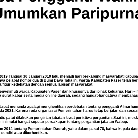
Umumkan Paripurn
n
2019 Tanggal 30 Januari 2019 lalu, menjadi hari berkabung masyarakat Kabupat
ya pejabat nomor dua di Bumi Daya Taka ini, warga Kabupaten Paser telah be
rena figur kedekatan dengan semua lapisan masyarakat.
yelimuti warga Kabupaten Paser dan khususnya dari pihak keluarga. Hari – 
ia surat kabar serta media on line daerah, sedang hangat-hangatnya membaha
idak dapat menunda apalagi menghentikan perdebatan tentang pengganti Almar
da 2021. Karena roda organiasai Pemerintahan harus tetap berjalan dan sesuai
 patut dilakukan pengisian jabatan lewat peristiwa pergantian. Saat ini, mesk
im ini mulai hangat seputar percakapan tentang pergantian jabatan Wabup.
014 tentang Pemerintahan Daerah, yaitu dalam pasal 78, bahwa kepala daera
sendiri atau diberhentikan.