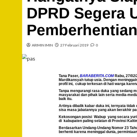
DPRD Segera 
Pemberhentia
ARIMIN IMIN
27 Februari 2019
0
Tana Paser,
BARABERITA.COM
Rabu, 27/02/
Mardikansyah tutup usia. Dengan meninggaln
profil ini, cukup terkesan di hati warga ka
Tanpa mengurangi rasa duka yang sedang men
masyarakat dan pihak lain serta media-med
baik itu.
Artinya dibalik kabar duka ini, ternyata t
sisa masa jabatannya yang akan berakhir pa
Kekosongan posisi Wabup yang secara yuridis
di kabupaten paling selatan di Provinsi Kalt
Berdasarkan Undang-Undang Nomor 23 Tahun 2
berhenti karena meninggal dunia, permintaan 