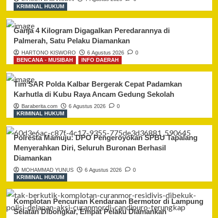
KRIMINAL HUKUM
Ganja 4 Kilogram Digagalkan Peredarannya di
Palmerah, Satu Pelaku Diamankan
HARTONO KISWORO
6 Agustus 2026
0
BENCANA - MUSIBAH
INFO DAERAH
Tim SAR Polda Kalbar Bergerak Cepat Padamkan
Karhutla di Kubu Raya Ancam Gedung Sekolah
Baraberita.com
6 Agustus 2026
0
KRIMINAL HUKUM
Polresta Mamuju: DPO Pengeroyokan SPBU Tapalang
Menyerahkan Diri, Seluruh Buronan Berhasil
Diamankan
MOHAMMAD YUNUS
6 Agustus 2026
0
KRIMINAL HUKUM
Komplotan Pencurian Kendaraan Bermotor di Lampung
Selatan Dibongkar, Empat Pelaku Diamankan