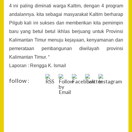
4 ini paling diminati warga Kaltim, dengan 4 program
andalannya. kita sebagai masyarakat Kaltim berharap
Pilgub kali ini sukses dan memberikan kita pemimpin
baru yang betul betul ikhlas berjuang untuk Provinsi
Kalimantan Timur menuju kejayaan, kenyamanan dan
pemerataan pembangunan diwilayah provinsi
Kalimantan Timur. “
Laporan : Rengga K. Ismail
follow :
P
Pre
Rus
Na
Saf
Ca
Kal
Nom