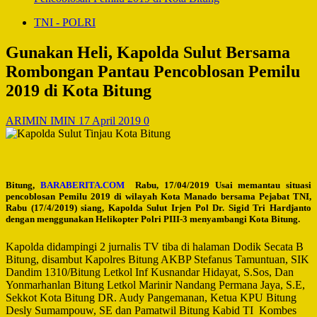
TNI - POLRI
Gunakan Heli, Kapolda Sulut Bersama
Rombongan Pantau Pencoblosan Pemilu
2019 di Kota Bitung
ARIMIN IMIN
17 April 2019
0
Bitung,
BARABERITA.COM
Rabu, 17/04/2019 Usai memantau situasi
pencoblosan Pemilu 2019 di wilayah Kota Manado bersama Pejabat TNI,
Rabu (17/4/2019) siang, Kapolda Sulut Irjen Pol Dr. Sigid Tri Hardjanto
dengan menggunakan Helikopter Polri PIII-3 menyambangi Kota Bitung.
Kapolda didampingi 2 jurnalis TV tiba di halaman Dodik Secata B
Bitung, disambut Kapolres Bitung AKBP Stefanus Tamuntuan, SIK
Dandim 1310/Bitung Letkol Inf Kusnandar Hidayat, S.Sos, Dan
Yonmarhanlan Bitung Letkol Marinir Nandang Permana Jaya, S.E,
Sekkot Kota Bitung DR. Audy Pangemanan, Ketua KPU Bitung
Desly Sumampouw, SE dan Pamatwil Bitung Kabid TI Kombes