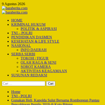
Skip
9 Agustus 2026
to
content
Primary
Menu
HOME
KRIMINAL HUKUM
POLITIK & ASPIRASI
TNI – POLRI
PENDIDIKAN DASMEN
KESEHATAN & LIFE STYLE
NASIONAL
INFO DAERAH
SERBA SERBI
TOKOH / FIGUR
OLAH RAGA & SENI
SOROT KAMERA
AKTIVITAS KEAGAMAAN
SUSUNAN REDAKSI
Cari
untuk:
Home
TNI - POLRI
Gunakan Heli, Kapolda Sulut Bersama Rombongan Pantau
Pencoblosan Pemilu 2019 di Kota Bitung