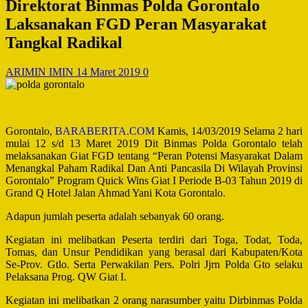
Direktorat Binmas Polda Gorontalo
Laksanakan FGD Peran Masyarakat
Tangkal Radikal
ARIMIN IMIN
14 Maret 2019
0
Gorontalo,
BARABERITA.COM
Kamis, 14/03/2019 Selama 2 hari
mulai 12 s/d 13 Maret 2019 Dit Binmas Polda Gorontalo telah
melaksanakan Giat FGD tentang “Peran Potensi Masyarakat Dalam
Menangkal Paham Radikal Dan Anti Pancasila Di Wilayah Provinsi
Gorontalo” Program Quick Wins Giat I Periode B-03 Tahun 2019 di
Grand Q Hotel Jalan Ahmad Yani Kota Gorontalo.
Adapun jumlah peserta adalah sebanyak 60 orang.
Kegiatan ini melibatkan Peserta terdiri dari Toga, Todat, Toda,
Tomas, dan Unsur Pendidikan yang berasal dari Kabupaten/Kota
Se-Prov. Gtlo. Serta Perwakilan Pers. Polri Jjrn Polda Gto selaku
Pelaksana Prog. QW Giat I.
Kegiatan ini melibatkan 2 orang narasumber yaitu Dirbinmas Polda