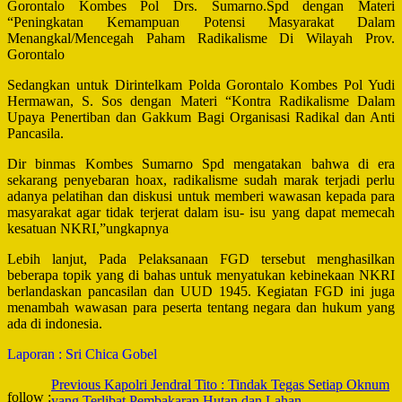
Gorontalo Kombes Pol Drs. Sumarno.Spd dengan Materi
“Peningkatan Kemampuan Potensi Masyarakat Dalam
Menangkal/Mencegah Paham Radikalisme Di Wilayah Prov.
Gorontalo
Sedangkan untuk Dirintelkam Polda Gorontalo Kombes Pol Yudi
Hermawan, S. Sos dengan Materi “Kontra Radikalisme Dalam
Upaya Penertiban dan Gakkum Bagi Organisasi Radikal dan Anti
Pancasila.
Dir binmas Kombes Sumarno Spd mengatakan bahwa di era
sekarang penyebaran hoax, radikalisme sudah marak terjadi perlu
adanya pelatihan dan diskusi untuk memberi wawasan kepada para
masyarakat agar tidak terjerat dalam isu- isu yang dapat memecah
kesatuan NKRI,”ungkapnya
Lebih lanjut, Pada Pelaksanaan FGD tersebut menghasilkan
beberapa topik yang di bahas untuk menyatukan kebinekaan NKRI
berlandaskan pancasilan dan UUD 1945. Kegiatan FGD ini juga
menambah wawasan para peserta tentang negara dan hukum yang
ada di indonesia.
Laporan : Sri Chica Gobel
Post
Previous
Kapolri Jendral Tito : Tindak Tegas Setiap Oknum
follow :
yang Terlibat Pembakaran Hutan dan Lahan