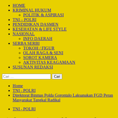
HOME
KRIMINAL HUKUM
POLITIK & ASPIRASI
TNI – POLRI
PENDIDIKAN DASMEN
KESEHATAN & LIFE STYLE
NASIONAL
INFO DAERAH
SERBA SERBI
TOKOH / FIGUR
OLAH RAGA & SENI
SOROT KAMERA
AKTIVITAS KEAGAMAAN
SUSUNAN REDAKSI
Cari
untuk:
Home
TNI - POLRI
Direktorat Binmas Polda Gorontalo Laksanakan FGD Peran
Masyarakat Tangkal Radikal
TNI - POLRI