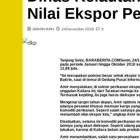
Nilai Ekspor P
ARIMIN IMIN
24 Desember 2018
0
Tanjung Selor, BARABERITA.COMSenin, 24/12/2
pada periode Januari hingga Oktober 2018 se
12,89 juta.
“Ini merupakan potensi besar untuk ekspor n
Bakrie, saat di temui di Gedung Pusat Inf
Amir menyatakan, di sektor perikanan ekspor
unggulan Kaltara ini, dari Tarakan menuju k
Termasuk kepiting, itu juga harus diekspor 
Mengenai target tahun depan, Amir optimis ni
adanya pesawat khusus memuat kargo yang 
komoditi perikanan. Seperti salah satunya pa
menambah nilai ekspor kita,” ungkap Amir la
Disebutkan, selama ini komoditi perikanan 
lainnya yang akan diekspor. Seperti udang p
lakukan, karena di Kaltara belum ada produks
Amir menambahkan, salah satu perusahaan i