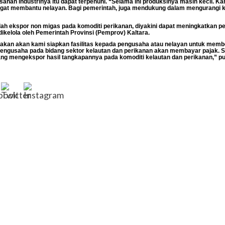
han industrinya itu dapat terpenuhi. “Selama ini produksinya masih kecil. Kar
sangat membantu nelayan. Bagi pemerintah, juga mendukung dalam mengurangi
mlah ekspor non migas pada komoditi perikanan, diyakini dapat meningkatkan p
dikelola oleh Pemerintah Provinsi (Pemprov) Kaltara.
arakan akan kami siapkan fasilitas kepada pengusaha atau nelayan untuk me
a, pengusaha pada bidang sektor kelautan dan perikanan akan membayar pajak.
ng mengekspor hasil tangkapannya pada komoditi kelautan dan perikanan,” 