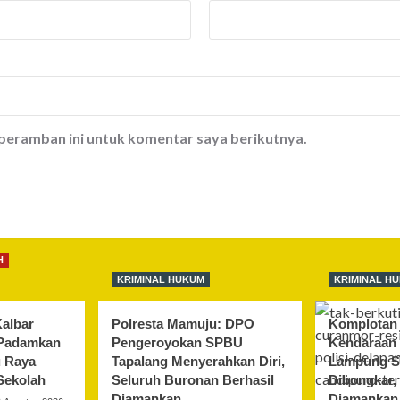
 peramban ini untuk komentar saya berikutnya.
H
KRIMINAL HUKUM
KRIMINAL H
albar
Polresta Mamuju: DPO
Komplotan 
 Padamkan
Pengeroyokan SPBU
Kendaraan 
u Raya
Tapalang Menyerahkan Diri,
Lampung S
Sekolah
Seluruh Buronan Berhasil
Dibongkar,
Diamankan
Diamankan