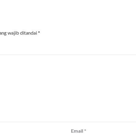
ang wajib ditandai
*
Email
*