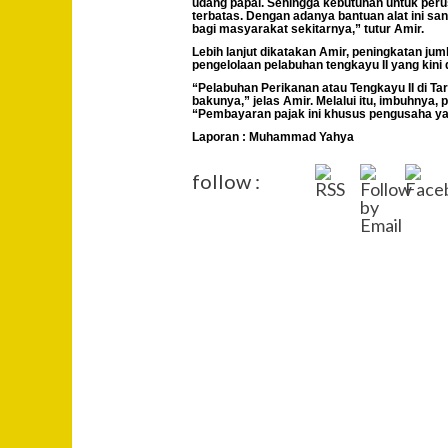
udang papai. Sehingga kebutuhan untuk perusa
terbatas. Dengan adanya bantuan alat ini 
bagi masyarakat sekitarnya,” tutur Amir.
Lebih lanjut dikatakan Amir, peningkatan ju
pengelolaan pelabuhan tengkayu II yang kini 
“Pelabuhan Perikanan atau Tengkayu II di T
bakunya,” jelas Amir. Melalui itu, imbuhny
“Pembayaran pajak ini khusus pengusaha ya
Laporan : Muhammad Yahya
follow :