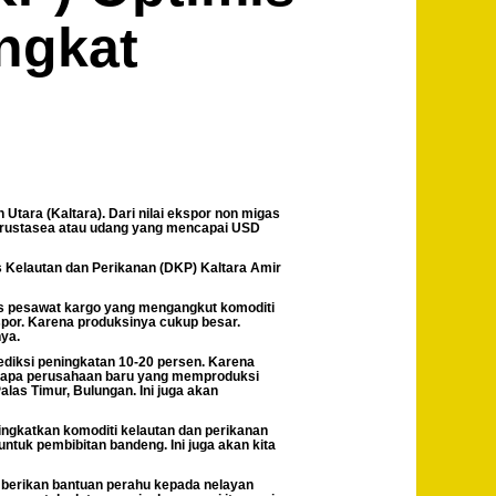
ngkat
tara (Kaltara). Dari nilai ekspor non migas
n krustasea atau udang yang mencapai USD
s Kelautan dan Perikanan (DKP) Kaltara Amir
tas pesawat kargo yang mengangkut komoditi
spor. Karena produksinya cukup besar.
nya.
Prediksi peningkatan 10-20 persen. Karena
erapa perusahaan baru yang memproduksi
alas Timur, Bulungan. Ini juga akan
ingkatkan komoditi kelautan dan perikanan
ntuk pembibitan bandeng. Ini juga akan kita
mberikan bantuan perahu kepada nelayan