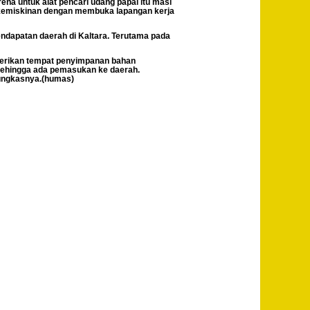
ena untuk alat pencari udang papai itu masi
 kemiskinan dengan membuka lapangan kerja
endapatan daerah di Kaltara. Terutama pada
mberikan tempat penyimpanan bahan
 Sehingga ada pemasukan ke daerah.
pungkasnya.(humas)
Post
Previous
Cegah
Navigation
Kanker
Rahim,
Ketua
TP KK
Hj. Rita
Ratina
Irianto
Lantik