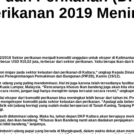
erikanan 2019 Meni
018 Sektor perikanan menjadi komoditi unggulan untuk ekspor di Kalimantan U
besar USD 910,02 juta, terbesar dari sektor perikanan. Yaitu berupa ikan da
on migas pada sektor kelautan dan perikanan di Kaltara,“ ungkap Kepala Dina
ormasi Penegembangan Pemukiman dan Bangunan (PIP2B), Kamis (19/12).
 udang yang paling mendominasi. Hal ini juga karena telah tersedianya fasili
e Kuala Lumpur, Malaysia. “Rencananya khusus Ikan bandeng juga akan kita ek
secara resmi, jangan lagi hanya mengirim tanpa tercatat secara resmi,” ungkap
lai ekspor dari komoditi perikanan bisa meningkat lebih besar dari tahun ini. 
mengekspor komoditi pada sektor kelautan dan perikanan. “Apalagi ada beb
brik ebi (udang kering) yang sudah mulai beroperasi di Tanah Kuning, Tanjung P
gi.
masih didominasi udang. Maka itu, tahun depan DKP Kaltara akan berupaya men
apai, dan ikan bandeng. “Khusus Ikan Bandeng nanti akan diadakan penjajakan u
i bibit bandeng,” lanjutnya.
ndustri udang papai yang berada di Mangkupadi, dalam waktu dekat akan me