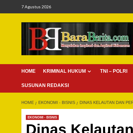
Skip
7 Agustus 2026
to
content
HOME
KRIMINAL HUKUM
TNI – POLRI
SUSUNAN REDAKSI
HOME
EKONOMI - BISNIS
DINAS KELAUTAN DAN PER
EKONOMI - BISNIS
Dinas Kelautan