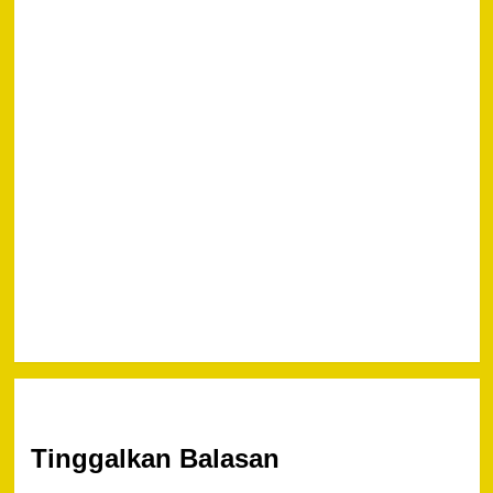
Next
Polisi Minta
Pelaku
Persekusi
Pemandu
Karaoke di
Lengayang
Kabupaten
Pesisir
Selatan
Menyerahkan
Diri
Tinggalkan Balasan