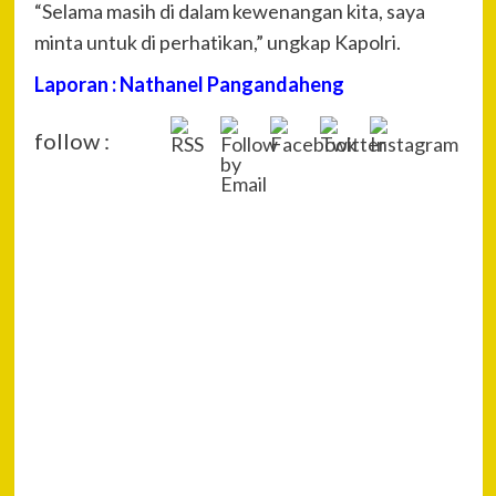
“Selama masih di dalam kewenangan kita, saya
minta untuk di perhatikan,” ungkap Kapolri.
Laporan : Nathanel Pangandaheng
follow :
P
Pre
Pol
Na
Sult
Am
” J
Pen
Skri
Yan
Did
Men
Suk
Tola