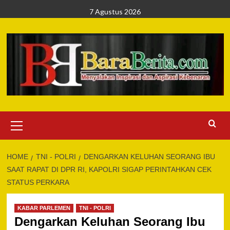
Skip
7 Agustus 2026
to
content
Primary
Menu
HOME
TNI - POLRI
DENGARKAN KELUHAN SEORANG IBU
SAAT RAPAT DI DPR RI, KAPOLRI SIGAP PERINTAHKAN CEK
STATUS PERKARA
KABAR PARLEMEN
TNI - POLRI
Dengarkan Keluhan Seorang Ibu