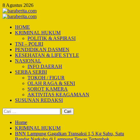
Skip
8 Agustus 2026
to
content
Primary
Menu
HOME
KRIMINAL HUKUM
POLITIK & ASPIRASI
TNI – POLRI
PENDIDIKAN DASMEN
KESEHATAN & LIFE STYLE
NASIONAL
INFO DAERAH
SERBA SERBI
TOKOH / FIGUR
OLAH RAGA & SENI
SOROT KAMERA
AKTIVITAS KEAGAMAAN
SUSUNAN REDAKSI
Cari
untuk:
Home
KRIMINAL HUKUM
BNN Lampung Gagalkan Transaksi 1,5 Kg Sabu, Satu
Bandar Narkoba di Lampung Tewas Tertembak