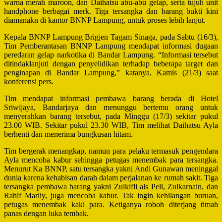
warna merah maroon, dan Daihatsu abu-abu gelap, serta tujuh unit
handphone berbagai merk. Tiga tersangka dan barang bukti kini
diamanakn di kantor BNNP Lampung, untuk proses lebih lanjut.
Kepala BNNP Lampung Brigjen Tagam Sinaga, pada Sabtu (16/3),
Tim Pemberantasan BNNP Lampung mendapat informasi dugaan
peredaran gelap narkotika di Bandar Lampung. “Informasi tersebut
ditindaklanjuti dengan penyelidikan terhadap beberapa target dan
penginapan di Bandar Lampung,” katanya, Kamis (21/3) saat
konferensi pers.
Tim mendapat informasi pembawa barang berada di Hotel
Sriwijaya, Bandarjaya dan menunggu bertemu orang untuk
menyerahkan barang tersebut, pada Minggu (17/3) sekitar pukul
23.00 WIB. Sekitar pukul 23.30 WIB, Tim melihat Daihatsu Ayla
berhenti dan menerima bungkusan hitam.
Tim bergerak menangkap, namun para pelaku termasuk pengendara
Ayla mencoba kabur sehingga petugas menembak para tersangka.
Menurut Ka BNNP, satu tersangka yakni Andi Gunawan meninggal
dunia karena kehabisan darah dalam perjalanan ke rumah sakit. Tiga
tersangka pembawa barang yakni Zulkifli als Peli, Zulkarnain, dan
Rahif Marliy, juga mencoba kabur. Tak ingin kehilangan buruan,
petugas menembak kaki para. Ketiganya roboh diterjang timah
panas dengan luka tembak.