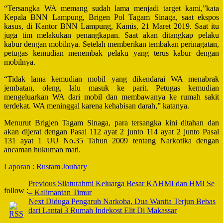
“Tersangka WA memang sudah lama menjadi target kami,”kata
Kepala BNN Lampung, Brigen Pol Tagam Sinaga, saat ekspos
kasus, di Kantor BNN Lampung, Kamis, 21 Maret 2019. Saat itu
juga tim melakukan penangkapan. Saat akan ditangkap pelaku
kabur dengan mobilnya. Setelah memberikan tembakan perinagatan,
petugas kemudian menembak pelaku yang terus kabur dengan
mobilnya.
“Tidak lama kemudian mobil yang dikendarai WA menabrak
jembatan, oleng, lalu masuk ke parit. Petugas kemudian
mengeluarkan WA dari mobil dan membawanya ke rumah sakit
terdekat. WA meninggal karena kehabisan darah,” katanya.
Menurut Brigjen Tagam Sinaga, para tersangka kini ditahan dan
akan dijerat dengan Pasal 112 ayat 2 junto 114 ayat 2 junto Pasal
131 ayat 1 UU No.35 Tahun 2009 tentang Narkotika dengan
ancaman hukuman mati.
Laporan : Rustam Jouhary
Post
Previous
Silaturahmi Keluarga Besar KAHMI dan HMI Se
follow :
– Kalimantan Timur
Navigation
Next
Diduga Pengaruh Narkoba, Dua Wanita Terjun Bebas
dari Lantai 3 Rumah Indekost Elit Di Makassar