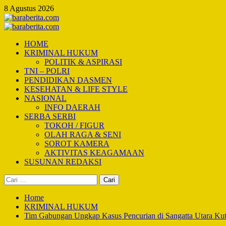
Skip
8 Agustus 2026
to
content
Primary
Menu
HOME
KRIMINAL HUKUM
POLITIK & ASPIRASI
TNI – POLRI
PENDIDIKAN DASMEN
KESEHATAN & LIFE STYLE
NASIONAL
INFO DAERAH
SERBA SERBI
TOKOH / FIGUR
OLAH RAGA & SENI
SOROT KAMERA
AKTIVITAS KEAGAMAAN
SUSUNAN REDAKSI
Cari
untuk:
Home
KRIMINAL HUKUM
Tim Gabungan Ungkap Kasus Pencurian di Sangatta Utara Ku