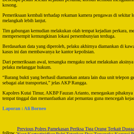
kosong.
Pemeriksaan kembali terhadap rekaman kamera pengawas di sekitar lo
melangkah lebih lanjut.
Tim gabungan kemudian melakukan olah tempat kejadian perkara, meng
mempersempit kemungkinan lokasi persembunyian terduga.
Berdasarkan data yang diperoleh, pelaku akhirnya diamankan di kaw
kasus ini dan membawanya ke kantor kepolisian.
Dari pemeriksaan awal, tersangka mengaku nekat melakukan aksinya 
pelaku melanggar hukum.
“Barang bukti yang berhasil diamankan antara lain dua unit telepon g
sebagai alat transportasi,” jelas AKP Rangga.
Kapolres Kutai Timur, AKBP Fauzan Arianto, menegaskan pihaknya 
tempat tinggal dan memanfaatkan alat pemantau guna mencegah kejad
Laporan : Ali Borneo
Post
Previous
Polres Pamekasan Periksa Tiga Orang Terkait Duga
follow :