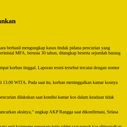
ankan
ra berhasil mengungkap kasus tindak pidana pencurian yang
erinisial MFA, berusia 30 tahun, ditangkap beserta sejumlah barang
empat korban tinggal. Laporan resmi tersebut tercatat dengan nomor
kul 13.00 WITA. Pada saat itu, korban meninggalkan kamar kosnya
pencurian dilakukan saat kondisi kamar kos dalam keadaan tidak
ancarkan aksinya,” ungkap AKP Rangga saat dikonfirmasi, Selasa
satu unit komputer genggam jenis tablet saat rumah kos ditinggalkan