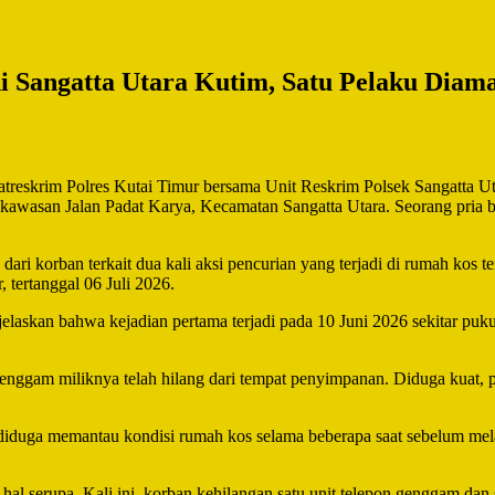
 Sangatta Utara Kutim, Satu Pelaku Diam
eskrim Polres Kutai Timur bersama Unit Reskrim Polsek Sangatta Uta
i kawasan Jalan Padat Karya, Kecamatan Sangatta Utara. Seorang pria b
ari korban terkait dua kali aksi pencurian yang terjadi di rumah kos t
tertanggal 06 Juli 2026.
elaskan bahwa kejadian pertama terjadi pada 10 Juni 2026 sekitar pu
genggam miliknya telah hilang dari tempat penyimpanan. Diduga kuat, 
 diduga memantau kondisi rumah kos selama beberapa saat sebelum mel
al serupa. Kali ini, korban kehilangan satu unit telepon genggam dan 