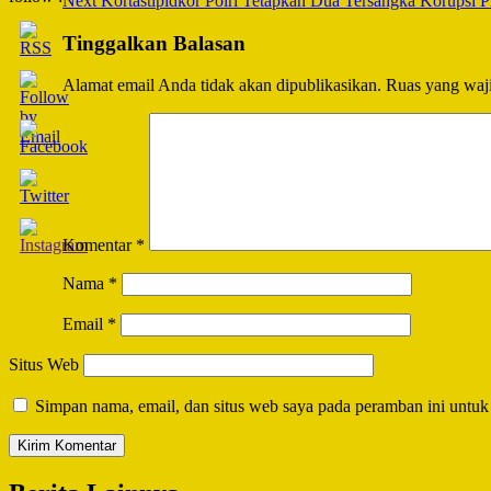
Next
Kortastipidkor Polri Tetapkan Dua Tersangka Korupsi 
Navigation
Tinggalkan Balasan
Alamat email Anda tidak akan dipublikasikan.
Ruas yang waji
Komentar
*
Nama
*
Email
*
Situs Web
Simpan nama, email, dan situs web saya pada peramban ini untuk