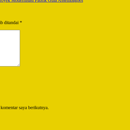
Proyek Modernisasi Pabrik Gula Assembagoes
b ditandai
*
 komentar saya berikutnya.