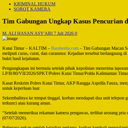
KRIMINAL HUKUM
SOROT KAMERA
Tim Gabungan Ungkap Kasus Pencurian di
M. ALI HASAN ASY'ARI
7 Juli 2026
0
Kutai Timur – KALTIM –
Baraberita.com
– Tim Gabungan Macan Satr
meliputi curas, curat, dan curanmor. Kejadian tersebut berlangsung d
bukti hasil kejahatan.
Pengungkapan ini bermula setelah pihak kepolisian menerima laporan d
LP/B/80/VII/2026/SPKT/Polres Kutai Timur/Polda Kalimantan Timur, 
Kasat Reskrim Polres Kutai Timur, AKP Rangga Asprilla Fauza, menj
untuk keperluan luar.
Sekembalinya ke tempat tinggal, korban mendapati dua unit telepon 
terkunci atau kurang aman.
“Setelah memeriksa rekaman kamera pengawas, terlihat seorang pria
(07/07/2026).
Beberapa pekan setelah kejadian pertama, korban kembali mengalami h