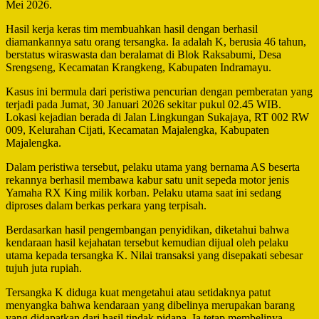
Mei 2026.
Hasil kerja keras tim membuahkan hasil dengan berhasil
diamankannya satu orang tersangka. Ia adalah K, berusia 46 tahun,
berstatus wiraswasta dan beralamat di Blok Raksabumi, Desa
Srengseng, Kecamatan Krangkeng, Kabupaten Indramayu.
Kasus ini bermula dari peristiwa pencurian dengan pemberatan yang
terjadi pada Jumat, 30 Januari 2026 sekitar pukul 02.45 WIB.
Lokasi kejadian berada di Jalan Lingkungan Sukajaya, RT 002 RW
009, Kelurahan Cijati, Kecamatan Majalengka, Kabupaten
Majalengka.
Dalam peristiwa tersebut, pelaku utama yang bernama AS beserta
rekannya berhasil membawa kabur satu unit sepeda motor jenis
Yamaha RX King milik korban. Pelaku utama saat ini sedang
diproses dalam berkas perkara yang terpisah.
Berdasarkan hasil pengembangan penyidikan, diketahui bahwa
kendaraan hasil kejahatan tersebut kemudian dijual oleh pelaku
utama kepada tersangka K. Nilai transaksi yang disepakati sebesar
tujuh juta rupiah.
Tersangka K diduga kuat mengetahui atau setidaknya patut
menyangka bahwa kendaraan yang dibelinya merupakan barang
yang didapatkan dari hasil tindak pidana. Ia tetap membelinya