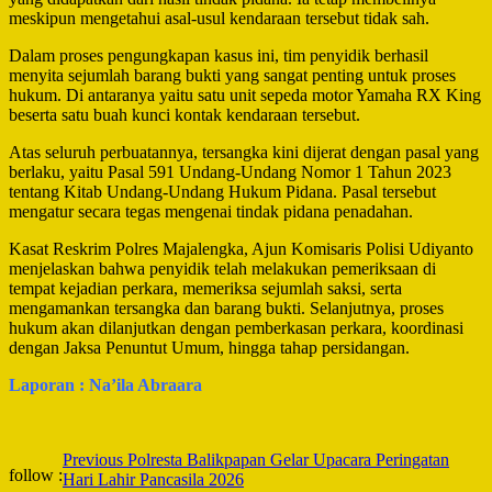
meskipun mengetahui asal-usul kendaraan tersebut tidak sah.
Dalam proses pengungkapan kasus ini, tim penyidik berhasil
menyita sejumlah barang bukti yang sangat penting untuk proses
hukum. Di antaranya yaitu satu unit sepeda motor Yamaha RX King
beserta satu buah kunci kontak kendaraan tersebut.
Atas seluruh perbuatannya, tersangka kini dijerat dengan pasal yang
berlaku, yaitu Pasal 591 Undang-Undang Nomor 1 Tahun 2023
tentang Kitab Undang-Undang Hukum Pidana. Pasal tersebut
mengatur secara tegas mengenai tindak pidana penadahan.
Kasat Reskrim Polres Majalengka, Ajun Komisaris Polisi Udiyanto
menjelaskan bahwa penyidik telah melakukan pemeriksaan di
tempat kejadian perkara, memeriksa sejumlah saksi, serta
mengamankan tersangka dan barang bukti. Selanjutnya, proses
hukum akan dilanjutkan dengan pemberkasan perkara, koordinasi
dengan Jaksa Penuntut Umum, hingga tahap persidangan.
Laporan : Na’ila Abraara
Post
Previous
Polresta Balikpapan Gelar Upacara Peringatan
follow :
Hari Lahir Pancasila 2026