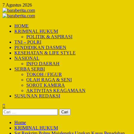
Skip
7 Agustus 2026
to
content
Primary
Menu
HOME
KRIMINAL HUKUM
POLITIK & ASPIRASI
TNI – POLRI
PENDIDIKAN DASMEN
KESEHATAN & LIFE STYLE
NASIONAL
INFO DAERAH
SERBA SERBI
TOKOH / FIGUR
OLAH RAGA & SENI
SOROT KAMERA
AKTIVITAS KEAGAMAAN
SUSUNAN REDAKSI
Cari
untuk:
Home
KRIMINAL HUKUM
Sat Reskrim Polres Majalengka Ungkap Kasus Penadahan