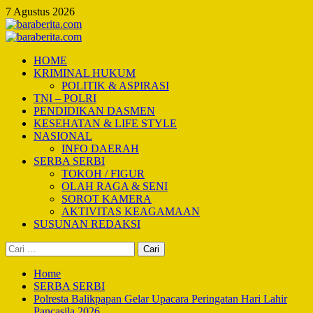
Skip
7 Agustus 2026
to
content
Primary
Menu
HOME
KRIMINAL HUKUM
POLITIK & ASPIRASI
TNI – POLRI
PENDIDIKAN DASMEN
KESEHATAN & LIFE STYLE
NASIONAL
INFO DAERAH
SERBA SERBI
TOKOH / FIGUR
OLAH RAGA & SENI
SOROT KAMERA
AKTIVITAS KEAGAMAAN
SUSUNAN REDAKSI
Cari
untuk:
Home
SERBA SERBI
Polresta Balikpapan Gelar Upacara Peringatan Hari Lahir
Pancasila 2026