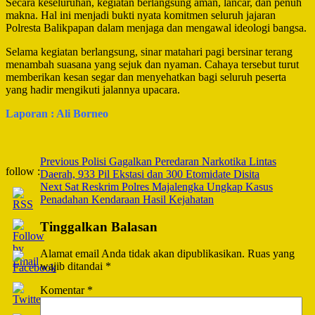
Secara keseluruhan, kegiatan berlangsung aman, lancar, dan penuh
makna. Hal ini menjadi bukti nyata komitmen seluruh jajaran
Polresta Balikpapan dalam menjaga dan mengawal ideologi bangsa.
Selama kegiatan berlangsung, sinar matahari pagi bersinar terang
menambah suasana yang sejuk dan nyaman. Cahaya tersebut turut
memberikan kesan segar dan menyehatkan bagi seluruh peserta
yang hadir mengikuti jalannya upacara.
Laporan : Ali Borneo
Post
Previous
Polisi Gagalkan Peredaran Narkotika Lintas
follow :
Daerah, 933 Pil Ekstasi dan 300 Etomidate Disita
Navigation
Next
Sat Reskrim Polres Majalengka Ungkap Kasus
Penadahan Kendaraan Hasil Kejahatan
Tinggalkan Balasan
Alamat email Anda tidak akan dipublikasikan.
Ruas yang
wajib ditandai
*
Komentar
*