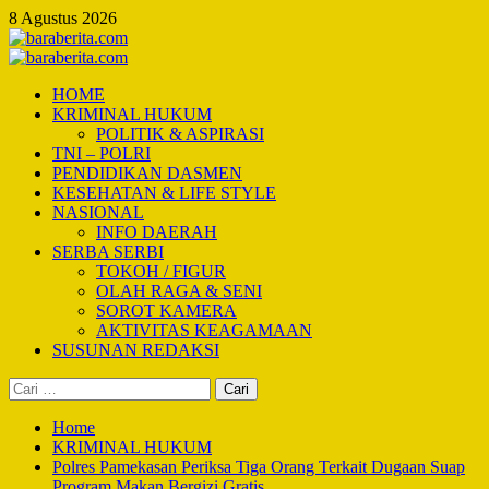
Skip
8 Agustus 2026
to
content
Primary
Menu
HOME
KRIMINAL HUKUM
POLITIK & ASPIRASI
TNI – POLRI
PENDIDIKAN DASMEN
KESEHATAN & LIFE STYLE
NASIONAL
INFO DAERAH
SERBA SERBI
TOKOH / FIGUR
OLAH RAGA & SENI
SOROT KAMERA
AKTIVITAS KEAGAMAAN
SUSUNAN REDAKSI
Cari
untuk:
Home
KRIMINAL HUKUM
Polres Pamekasan Periksa Tiga Orang Terkait Dugaan Suap
Program Makan Bergizi Gratis