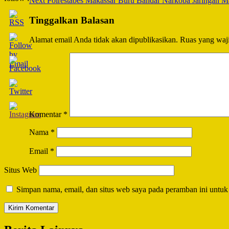
Next
Polrestabes Makassar Buru Bandar Narkoba Jaringan M
Navigation
Tinggalkan Balasan
Alamat email Anda tidak akan dipublikasikan.
Ruas yang waji
Komentar
*
Nama
*
Email
*
Situs Web
Simpan nama, email, dan situs web saya pada peramban ini untuk