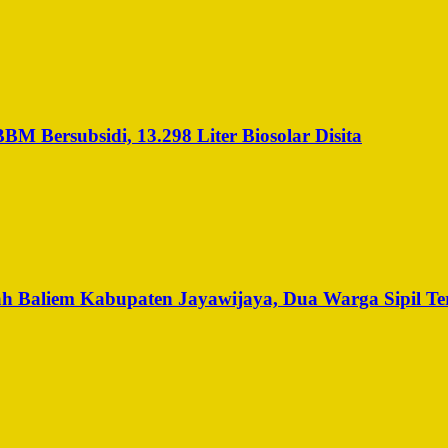
 Bersubsidi, 13.298 Liter Biosolar Disita
h Baliem Kabupaten Jayawijaya, Dua Warga Sipil Te