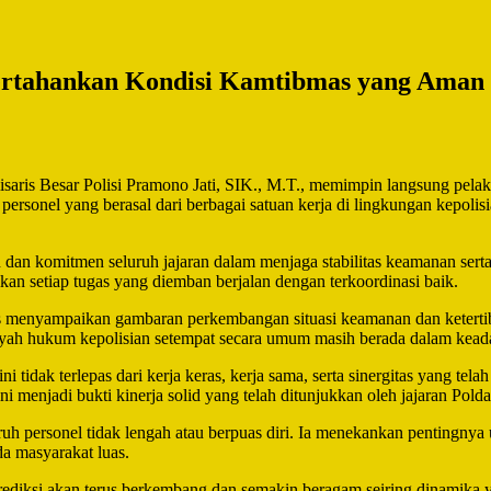
ertahankan Kondisi Kamtibmas yang Aman 
aris Besar Polisi Pramono Jati, SIK., M.T., memimpin langsung pelak
 personel yang berasal dari berbagai satuan kerja di lingkungan kepol
dan komitmen seluruh jajaran dalam menjaga stabilitas keamanan serta 
an setiap tugas yang diemban berjalan dengan terkoordinasi baik.
 menyampaikan gambaran perkembangan situasi keamanan dan ketertiba
ayah hukum kepolisian setempat secara umum masih berada dalam keada
ni tidak terlepas dari kerja keras, kerja sama, serta sinergitas yang t
 menjadi bukti kinerja solid yang telah ditunjukkan oleh jajaran Pold
ruh personel tidak lengah atau berpuas diri. Ia menekankan pentingnya
a masyarakat luas.
ediksi akan terus berkembang dan semakin beragam seiring dinamika yan