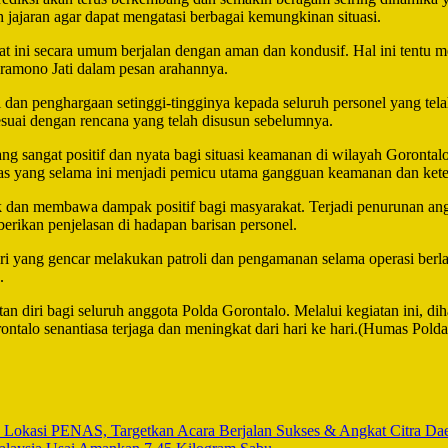
h jajaran agar dapat mengatasi berbagai kemungkinan situasi.
at ini secara umum berjalan dengan aman dan kondusif. Hal ini tentu 
ramono Jati dalam pesan arahannya.
n penghargaan setinggi-tingginya kepada seluruh personel yang telah 
 sesuai dengan rencana yang telah disusun sebelumnya.
g sangat positif dan nyata bagi situasi keamanan di wilayah Gorontalo.
as yang selama ini menjadi pemicu utama gangguan keamanan dan kete
k dan membawa dampak positif bagi masyarakat. Terjadi penurunan ang
rikan penjelasan di hadapan barisan personel.
ri yang gencar melakukan patroli dan pengamanan selama operasi berla
.
 diri bagi seluruh anggota Polda Gorontalo. Melalui kegiatan ini, dih
alo senantiasa terjaga dan meningkat dari hari ke hari.(Humas Polda
n Lokasi PENAS, Targetkan Acara Berjalan Sukses & Angkat Citra Da