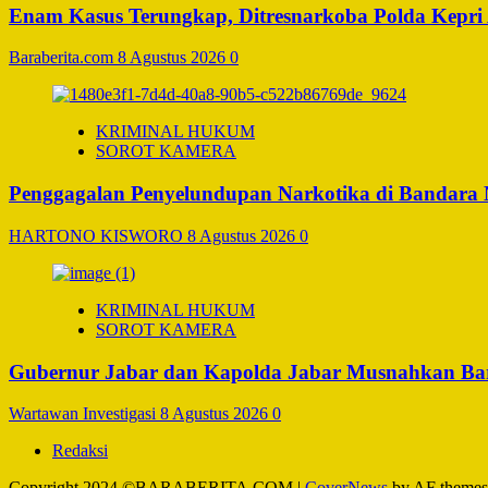
Enam Kasus Terungkap, Ditresnarkoba Polda Kepri
Baraberita.com
8 Agustus 2026
0
KRIMINAL HUKUM
SOROT KAMERA
Penggagalan Penyelundupan Narkotika di Bandara Ng
HARTONO KISWORO
8 Agustus 2026
0
KRIMINAL HUKUM
SOROT KAMERA
Gubernur Jabar dan Kapolda Jabar Musnahkan Bara
Wartawan Investigasi
8 Agustus 2026
0
Redaksi
Copyright 2024 ©BARABERITA.COM
|
CoverNews
by AF themes