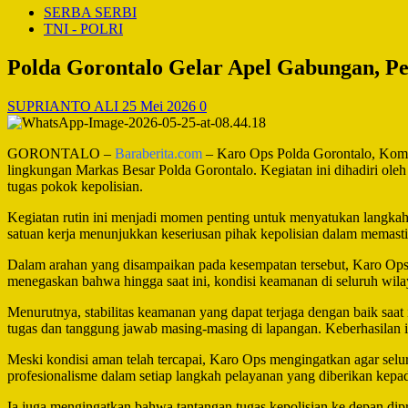
SERBA SERBI
TNI - POLRI
Polda Gorontalo Gelar Apel Gabungan, P
SUPRIANTO ALI
25 Mei 2026
0
GORONTALO –
Baraberita.com
– Karo Ops Polda Gorontalo, Komis
lingkungan Markas Besar Polda Gorontalo. Kegiatan ini dihadiri oleh
tugas pokok kepolisian.
Kegiatan rutin ini menjadi momen penting untuk menyatukan langkah 
satuan kerja menunjukkan keseriusan pihak kepolisian dalam memastik
Dalam arahan yang disampaikan pada kesempatan tersebut, Karo Ops
menegaskan bahwa hingga saat ini, kondisi keamanan di seluruh wil
Menurutnya, stabilitas keamanan yang dapat terjaga dengan baik saat i
tugas dan tanggung jawab masing-masing di lapangan. Keberhasilan ini
Meski kondisi aman telah tercapai, Karo Ops mengingatkan agar selu
profesionalisme dalam setiap langkah pelayanan yang diberikan kepad
Ia juga mengingatkan bahwa tantangan tugas kepolisian ke depan dipr