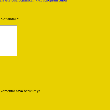
alaysia Usai Amankan 7,45 Kilogram Sabu
b ditandai
*
 komentar saya berikutnya.