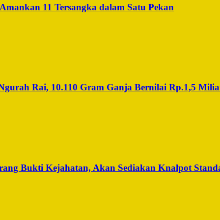
 Amankan 11 Tersangka dalam Satu Pekan
urah Rai, 10.110 Gram Ganja Bernilai Rp.1,5 Miliar
ng Bukti Kejahatan, Akan Sediakan Knalpot Standa
.