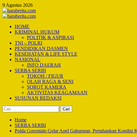
Skip
9 Agustus 2026
to
content
Primary
Menu
HOME
KRIMINAL HUKUM
POLITIK & ASPIRASI
TNI – POLRI
PENDIDIKAN DASMEN
KESEHATAN & LIFE STYLE
NASIONAL
INFO DAERAH
SERBA SERBI
TOKOH / FIGUR
OLAH RAGA & SENI
SOROT KAMERA
AKTIVITAS KEAGAMAAN
SUSUNAN REDAKSI
Cari
untuk:
Home
SERBA SERBI
Polda Gorontalo Gelar Apel Gabungan, Pertahankan Kondisi