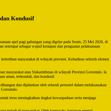
dan Kondusif
sanaan apel pagi gabungan yang digelar pada Senin, 25 Mei 2026, di
isian setempat sebagai wujud kesiapan dan penguatan pelaksanaan
ketertiban masyarakat di wilayah provinsi. Kehadiran seluruh elemen
n masyarakat atau Siskamtibmas di wilayah Provinsi Gorontalo. Ia
an aman, terkendali, dan kondusif.
elah dibangun dan dijalankan oleh seluruh personel dalam melaksanakan
a Gorontalo.
 untuk terus meningkatkan tingkat kewaspadaan serta menjaga
g terjadi di masyarakat. Oleh karena itu, kesiapan mental,