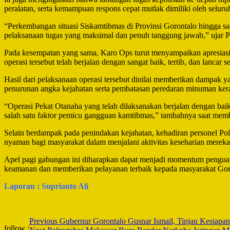
peralatan, serta kemampuan respons cepat mutlak dimiliki oleh seluru
“Perkembangan situasi Siskamtibmas di Provinsi Gorontalo hingga sa
pelaksanaan tugas yang maksimal dan penuh tanggung jawab,” ujar P
Pada kesempatan yang sama, Karo Ops turut menyampaikan apresiasi da
operasi tersebut telah berjalan dengan sangat baik, tertib, dan lancar
Hasil dari pelaksanaan operasi tersebut dinilai memberikan dampak yan
penurunan angka kejahatan serta pembatasan peredaran minuman ker
“Operasi Pekat Otanaha yang telah dilaksanakan berjalan dengan bai
salah satu faktor pemicu gangguan kamtibmas,” tambahnya saat membe
Selain berdampak pada penindakan kejahatan, kehadiran personel Pol
nyaman bagi masyarakat dalam menjalani aktivitas keseharian mereka
Apel pagi gabungan ini diharapkan dapat menjadi momentum penguatan
keamanan dan memberikan pelayanan terbaik kepada masyarakat Goront
Laporan : Suprianto Ali
Post
Previous
Gubernur Gorontalo Gusnar Ismail, Tinjau Kesiapa
follow :