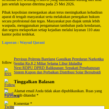
jam setelah laporan diterima pada 25 Mei 2026.
Pihak kepolisian menegaskan akan terus meningkatkan kehadiran
aparat di tengah masyarakat serta melakukan penegakan hukum
secara profesional dan tegas. Masyarakat pun diajak untuk lebih
waspada, menggunakan pengamanan tambahan pada kendaraan,
dan segera melaporkan setiap kejadian melalui layanan 110 atau
kantor polisi terdekat.
Laporan : Waysul Qarani
Post
Previous
Polresta Barelang Gagalkan Peredaran Narkotika
follow :
Senilai Rp.8,2 Miliar Selama Libur Iduladha
Navigation
Next
RDPU DPRD Balikpapan: Sepakati Penghapusan
Sistem Kupon dan Perbaikan Distribusi Solar Bersubsidi
Tinggalkan Balasan
Alamat email Anda tidak akan dipublikasikan.
Ruas yang
wajib ditandai
*
Komentar
*