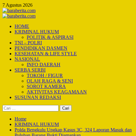
Skip
7 Agustus 2026
to
content
Primary
Menu
HOME
KRIMINAL HUKUM
POLITIK & ASPIRASI
TNI – POLRI
PENDIDIKAN DASMEN
KESEHATAN & LIFE STYLE
NASIONAL
INFO DAERAH
SERBA SERBI
TOKOH / FIGUR
OLAH RAGA & SENI
SOROT KAMERA
AKTIVITAS KEAGAMAAN
SUSUNAN REDAKSI
Cari
untuk:
Home
KRIMINAL HUKUM
Polda Bengkulu Ungkap Kasus 3C, 324 Laporan Masuk dan
Puluhan Barang Bukti Diamankan