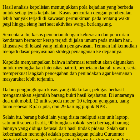
Hasil analisis kepolisian menunjukkan pola kejadian yang berbeda
untuk setiap jenis kejahatan. Kasus pencurian dengan pemberatan
lebih banyak terjadi di kawasan permukiman pada rentang waktu
pagi hingga siang hari saat aktivitas warga berlangsung.
Sementara itu, kasus pencurian dengan kekerasan dan pencurian
kendaraan bermotor kerap terjadi di jalan umum pada malam hari,
khususnya di lokasi yang minim pengawasan. Temuan ini kemudian
menjadi dasar penyusunan strategi penanganan ke depannya.
Kapolda menyampaikan bahwa informasi tersebut akan digunakan
untuk meningkatkan intensitas patroli, pemetaan daerah rawan, serta
memperkuat langkah pencegahan dan penindakan agar keamanan
masyarakat lebih terjamin.
Dalam pengungkapan kasus yang dilakukan, petugas berhasil
mengamankan sejumlah barang bukti hasil kejahatan. Di antaranya
dua unit mobil, 12 unit sepeda motor, 10 telepon genggam, uang
tunai sebesar Rp.55 juta, dan 29 karung pupuk NPK.
Selain itu, barang bukti lain yang disita meliputi satu unit laptop,
satu unit sepeda listrik, 90 bungkus rokok, serta berbagai barang
lainnya yang diduga berasal dari hasil tindak pidana. Salah satu
keberhasilan menonjol adalah penangkapan pelaku Curanmor
berinisial BS, seorang residivis yang diamankan kurang dari lima