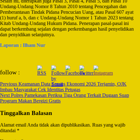
Selain itu, diterapkan juga Pasal 3, Pasal 4, Pasal 5, dan Pasal 10
Undang-Undang Nomor 8 Tahun 2010 tentang Pencegahan dan
Pemberantasan Tindak Pidana Pencucian Uang, atau Pasal 607 ayat
(1) huruf a, b, dan c Undang-Undang Nomor 1 Tahun 2023 tentang
Kitab Undang-Undang Hukum Pidana. Penerapan pasal-pasal ini
dapat berkembang sejalan dengan perkembangan hasil penyelidikan
dan penyidikan selanjutnya.
Laporan : Ilham Nur
Post
follow :
Navigation
Previous
Keamanan Data Sensus Ekonomi 2026 Terjamin, OJK
Imbau Masyarakat Cek Identitas Petugas
Next
Polres Pamekasan Periksa Tiga Orang Terkait Dugaan Suap
Program Makan Bergizi Gratis
Tinggalkan Balasan
Alamat email Anda tidak akan dipublikasikan.
Ruas yang wajib
ditandai
*