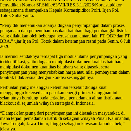
Penyidikan Nomor SP.Sidik/63/VII/RES.3.1./2026/Kortastipidkor,
sebagaimana disampaikan Kepala Kortastipidkor Polri, Irjen Pol.
Totok Suharyanto.
“Penyidik menemukan adanya dugaan penyimpangan dalam proses
pengadaan dan pemenuhan pasokan batubara bagi pembangkit listrik
yang dilakukan oleh beberapa perusahaan, antara lain PT OBP dan PT
BRA,” ujar Irjen Pol. Totok dalam keterangan resmi pada Senin, 6 Juli
2026.
Ia merinci setidaknya terdapat tiga modus utama penyimpangan yang
teridentifikasi, yaitu dugaan manipulasi dokumen kualitas batubara,
manipulasi dokumen kuantitas batubara yang dipasok, serta
penyimpangan yang menyebabkan harga atau nilai pembayaran dalam
kontrak tidak sesuai dengan kondisi sesungguhnya.
Perbuatan yang melanggar ketentuan tersebut diduga kuat
mengganggu ketersediaan pasokan energi primer. Gangguan ini
selanjutnya berujung pada terjadinya pemadaman aliran listrik atau
blackout di sejumlah wilayah strategis di Indonesia.
“Dampak langsung dari penyimpangan ini dirasakan masyarakat, di
mana terjadi pemadaman listrik di sebagian wilayah Pulau Kalimantan,
Jawa Tengah, Jawa Timur, hingga sebagian kawasan Jabodetabek,”
jelasnya.