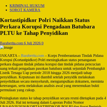
KRIMINAL HUKUM
SOROT KAMERA
Kortastipidkor Polri Naikkan Status
Perkara Korupsi Pengadaan Batubara
PLTU ke Tahap Penyidikan
Baraberita.com
6 Juli 2026
0
JAKARTA –
Baraberita.com
– Korps Pemberantasan Tindak Pidana
Korupsi (Kortastipidkor) Polri meningkatkan status penanganan
perkara dugaan tindak pidana korupsi dan tindak pidana pencucian
uang terkait pengadaan pasokan batubara untuk sejumlah Pembangkit
Listrik Tenaga Uap periode 2018 hingga 2026 menjadi tahap
penyidikan. Keputusan ini diambil setelah penyidik melakukan
penyelidikan secara menyeluruh, mengumpulkan dokumen, meminta
keterangan, serta melakukan analisis awal yang menemukan bukti
permulaan yang cukup.
Peningkatan status ke tahap penyidikan secara resmi ditetapkan pada 4
Juli 2026. Hal ini tertuang dalam Laporan Polisi Nomor
LP/A/6/VII/2026/KORTASTIPIDKOR POLRI dan Surat Perintah