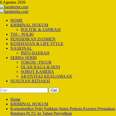
Skip
6 Agustus 2026
to
content
Primary
Menu
HOME
KRIMINAL HUKUM
POLITIK & ASPIRASI
TNI – POLRI
PENDIDIKAN DASMEN
KESEHATAN & LIFE STYLE
NASIONAL
INFO DAERAH
SERBA SERBI
TOKOH / FIGUR
OLAH RAGA & SENI
SOROT KAMERA
AKTIVITAS KEAGAMAAN
SUSUNAN REDAKSI
Cari
untuk:
Home
KRIMINAL HUKUM
Kortastipidkor Polri Naikkan Status Perkara Korupsi Pengadaan
Batubara PLTU ke Tahap Penyidikan