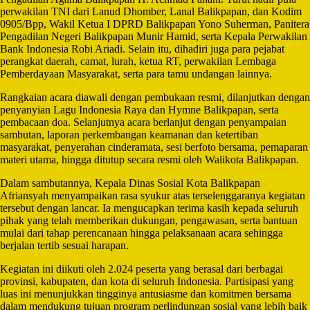
perwakilan TNI dari Lanud Dhomber, Lanal Balikpapan, dan Kodim
0905/Bpp, Wakil Ketua I DPRD Balikpapan Yono Suherman, Panitera
Pengadilan Negeri Balikpapan Munir Hamid, serta Kepala Perwakilan
Bank Indonesia Robi Ariadi. Selain itu, dihadiri juga para pejabat
perangkat daerah, camat, lurah, ketua RT, perwakilan Lembaga
Pemberdayaan Masyarakat, serta para tamu undangan lainnya.
Rangkaian acara diawali dengan pembukaan resmi, dilanjutkan dengan
penyanyian Lagu Indonesia Raya dan Hymne Balikpapan, serta
pembacaan doa. Selanjutnya acara berlanjut dengan penyampaian
sambutan, laporan perkembangan keamanan dan ketertiban
masyarakat, penyerahan cinderamata, sesi berfoto bersama, pemaparan
materi utama, hingga ditutup secara resmi oleh Walikota Balikpapan.
Dalam sambutannya, Kepala Dinas Sosial Kota Balikpapan
Afriansyah menyampaikan rasa syukur atas terselenggaranya kegiatan
tersebut dengan lancar. Ia mengucapkan terima kasih kepada seluruh
pihak yang telah memberikan dukungan, pengawasan, serta bantuan
mulai dari tahap perencanaan hingga pelaksanaan acara sehingga
berjalan tertib sesuai harapan.
Kegiatan ini diikuti oleh 2.024 peserta yang berasal dari berbagai
provinsi, kabupaten, dan kota di seluruh Indonesia. Partisipasi yang
luas ini menunjukkan tingginya antusiasme dan komitmen bersama
dalam mendukung tujuan program perlindungan sosial yang lebih baik