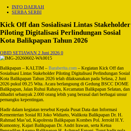
INFO DAERAH
SERBA SERBI
Kick Off dan Sosialisasi Lintas Stakeholder
Piloting Digitalisasi Perlindungan Sosial
Kota Balikpapan Tahun 2026
OBID SETIAWAN
2 Juni 2026
0
Balikpapan – KALTIM –
Baraberita.com
– Kegiatan Kick Off dan
Sosialisasi Lintas Stakeholder Piloting Digitalisasi Perlindungan Sosial
Kota Balikpapan Tahun 2026 telah dilaksanakan pada Selasa, 2 Juni
2026 pukul 09.25 Wita. Acara berlangsung di Gedung BSCC DOME
Balikpapan, Jalan Ruhui Rahayu, Kecamatan Balikpapan Selatan, dan
dihadiri sebanyak 2.000 orang lebih yang berasal dari berbagai unsur
pemangku kepentingan.
Hadir dalam kegiatan tersebut Kepala Pusat Data dan Informasi
Kementerian Sosial RI Joko Widiarto, Walikota Balikpapan Dr. H.
Rahmad Mas’ud, Kapolresta Balikpapan Kombes Pol. Jerrold H.Y.
Kumontoy, Kajari Balikpapan Dr. Andri Irawan, serta Ketua
Pengadilan Agama Balikpapan H. Achmad Fanani. Turut hadir pula