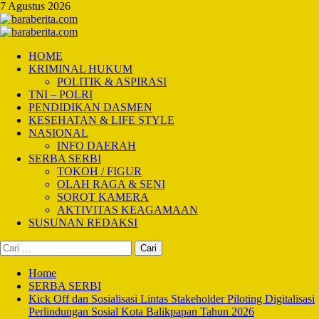
Skip
7 Agustus 2026
to
content
Primary
Menu
HOME
KRIMINAL HUKUM
POLITIK & ASPIRASI
TNI – POLRI
PENDIDIKAN DASMEN
KESEHATAN & LIFE STYLE
NASIONAL
INFO DAERAH
SERBA SERBI
TOKOH / FIGUR
OLAH RAGA & SENI
SOROT KAMERA
AKTIVITAS KEAGAMAAN
SUSUNAN REDAKSI
Cari
untuk:
Home
SERBA SERBI
Kick Off dan Sosialisasi Lintas Stakeholder Piloting Digitalisasi
Perlindungan Sosial Kota Balikpapan Tahun 2026