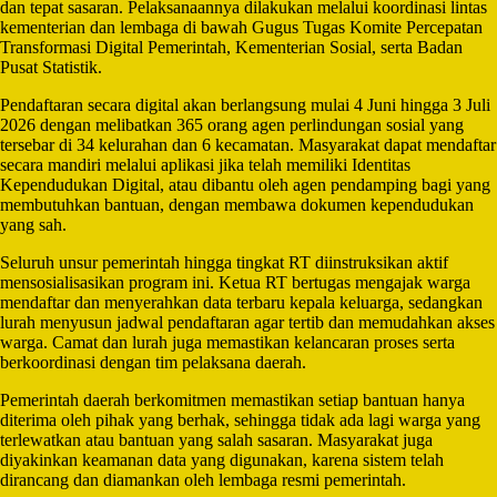
dan tepat sasaran. Pelaksanaannya dilakukan melalui koordinasi lintas
kementerian dan lembaga di bawah Gugus Tugas Komite Percepatan
Transformasi Digital Pemerintah, Kementerian Sosial, serta Badan
Pusat Statistik.
Pendaftaran secara digital akan berlangsung mulai 4 Juni hingga 3 Juli
2026 dengan melibatkan 365 orang agen perlindungan sosial yang
tersebar di 34 kelurahan dan 6 kecamatan. Masyarakat dapat mendaftar
secara mandiri melalui aplikasi jika telah memiliki Identitas
Kependudukan Digital, atau dibantu oleh agen pendamping bagi yang
membutuhkan bantuan, dengan membawa dokumen kependudukan
yang sah.
Seluruh unsur pemerintah hingga tingkat RT diinstruksikan aktif
mensosialisasikan program ini. Ketua RT bertugas mengajak warga
mendaftar dan menyerahkan data terbaru kepala keluarga, sedangkan
lurah menyusun jadwal pendaftaran agar tertib dan memudahkan akses
warga. Camat dan lurah juga memastikan kelancaran proses serta
berkoordinasi dengan tim pelaksana daerah.
Pemerintah daerah berkomitmen memastikan setiap bantuan hanya
diterima oleh pihak yang berhak, sehingga tidak ada lagi warga yang
terlewatkan atau bantuan yang salah sasaran. Masyarakat juga
diyakinkan keamanan data yang digunakan, karena sistem telah
dirancang dan diamankan oleh lembaga resmi pemerintah.