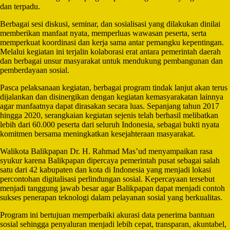
dan terpadu.
Berbagai sesi diskusi, seminar, dan sosialisasi yang dilakukan dinilai
memberikan manfaat nyata, memperluas wawasan peserta, serta
memperkuat koordinasi dan kerja sama antar pemangku kepentingan.
Melalui kegiatan ini terjalin kolaborasi erat antara pemerintah daerah
dan berbagai unsur masyarakat untuk mendukung pembangunan dan
pemberdayaan sosial.
Pasca pelaksanaan kegiatan, berbagai program tindak lanjut akan terus
dijalankan dan disinergikan dengan kegiatan kemasyarakatan lainnya
agar manfaatnya dapat dirasakan secara luas. Sepanjang tahun 2017
hingga 2020, serangkaian kegiatan sejenis telah berhasil melibatkan
lebih dari 60.000 peserta dari seluruh Indonesia, sebagai bukti nyata
komitmen bersama meningkatkan kesejahteraan masyarakat.
Walikota Balikpapan Dr. H. Rahmad Mas’ud menyampaikan rasa
syukur karena Balikpapan dipercaya pemerintah pusat sebagai salah
satu dari 42 kabupaten dan kota di Indonesia yang menjadi lokasi
percontohan digitalisasi perlindungan sosial. Kepercayaan tersebut
menjadi tanggung jawab besar agar Balikpapan dapat menjadi contoh
sukses penerapan teknologi dalam pelayanan sosial yang berkualitas.
Program ini bertujuan memperbaiki akurasi data penerima bantuan
sosial sehingga penyaluran menjadi lebih cepat, transparan, akuntabel,