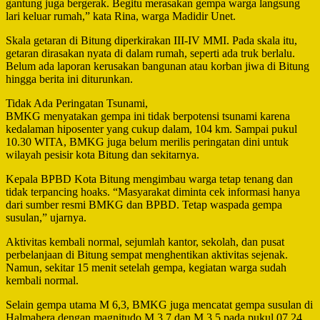
gantung juga bergerak. Begitu merasakan gempa warga langsung
lari keluar rumah,” kata Rina, warga Madidir Unet.
Skala getaran di Bitung diperkirakan III-IV MMI. Pada skala itu,
getaran dirasakan nyata di dalam rumah, seperti ada truk berlalu.
Belum ada laporan kerusakan bangunan atau korban jiwa di Bitung
hingga berita ini diturunkan.
Tidak Ada Peringatan Tsunami,
BMKG menyatakan gempa ini tidak berpotensi tsunami karena
kedalaman hiposenter yang cukup dalam, 104 km. Sampai pukul
10.30 WITA, BMKG juga belum merilis peringatan dini untuk
wilayah pesisir kota Bitung dan sekitarnya.
Kepala BPBD Kota Bitung mengimbau warga tetap tenang dan
tidak terpancing hoaks. “Masyarakat diminta cek informasi hanya
dari sumber resmi BMKG dan BPBD. Tetap waspada gempa
susulan,” ujarnya.
Aktivitas kembali normal, sejumlah kantor, sekolah, dan pusat
perbelanjaan di Bitung sempat menghentikan aktivitas sejenak.
Namun, sekitar 15 menit setelah gempa, kegiatan warga sudah
kembali normal.
Selain gempa utama M 6,3, BMKG juga mencatat gempa susulan di
Halmahera dengan magnitudo M 3,7 dan M 3,5 pada pukul 07.24