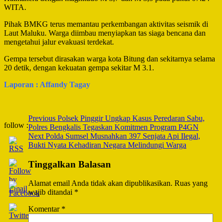
WITA.
Pihak BMKG terus memantau perkembangan aktivitas seismik di
Laut Maluku. Warga diimbau menyiapkan tas siaga bencana dan
mengetahui jalur evakuasi terdekat.
Gempa tersebut dirasakan warga kota Bitung dan sekitarnya selama
20 detik, dengan kekuatan gempa sekitar M 3.1.
Laporan : Affandy Tagay
Post
Previous
Polsek Pinggir Ungkap Kasus Peredaran Sabu,
follow :
Polres Bengkalis Tegaskan Komitmen Program P4GN
Navigation
Next
Polda Sumsel Musnahkan 397 Senjata Api Ilegal,
Bukti Nyata Kehadiran Negara Melindungi Warga
Tinggalkan Balasan
Alamat email Anda tidak akan dipublikasikan.
Ruas yang
wajib ditandai
*
Komentar
*