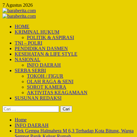
Skip
7 Agustus 2026
to
content
Primary
Menu
HOME
KRIMINAL HUKUM
POLITIK & ASPIRASI
TNI – POLRI
PENDIDIKAN DASMEN
KESEHATAN & LIFE STYLE
NASIONAL
INFO DAERAH
SERBA SERBI
TOKOH / FIGUR
OLAH RAGA & SENI
SOROT KAMERA
AKTIVITAS KEAGAMAAN
SUSUNAN REDAKSI
Cari
untuk:
Home
INFO DAERAH
Efek Gempa Halmahera M 6,3 Terhadap Kota Bitung, Warga
Sempat Panik Keluar Rumah