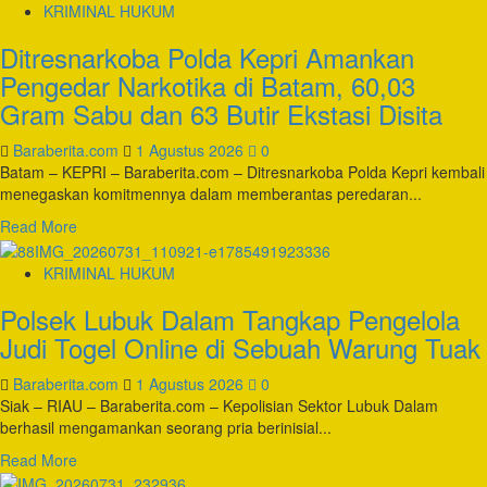
about
KRIMINAL HUKUM
Polres
Ditresnarkoba Polda Kepri Amankan
Kayong
Utara
Pengedar Narkotika di Batam, 60,03
Amankan
Gram Sabu dan 63 Butir Ekstasi Disita
Pawai
Ta’aruf
Baraberita.com
1 Agustus 2026
0
dan
Batam – KEPRI – Baraberita.com – Ditresnarkoba Polda Kepri kembali
Mobil
menegaskan komitmennya dalam memberantas peredaran...
Hias
MTQ
Read
Read More
XXXIV
more
Kalimantan
about
KRIMINAL HUKUM
Barat
Ditresnarkoba
Polsek Lubuk Dalam Tangkap Pengelola
Polda
Kepri
Judi Togel Online di Sebuah Warung Tuak
Amankan
Pengedar
Baraberita.com
1 Agustus 2026
0
Narkotika
Siak – RIAU – Baraberita.com – Kepolisian Sektor Lubuk Dalam
di
berhasil mengamankan seorang pria berinisial...
Batam,
Read
Read More
60,03
more
Gram