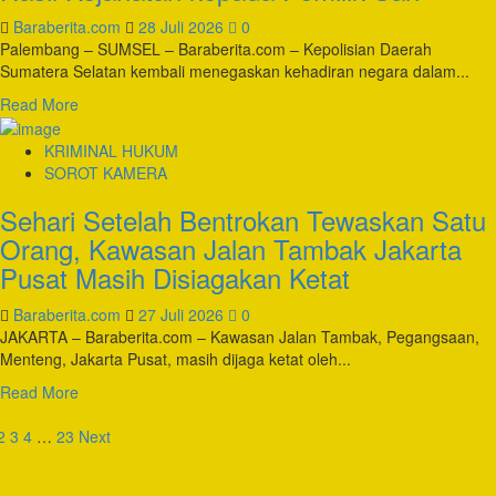
Sinergi
Baraberita.com
28 Juli 2026
0
Pengawasan
Palembang – SUMSEL – Baraberita.com – Kepolisian Daerah
Orang
Sumatera Selatan kembali menegaskan kehadiran negara dalam...
Asing
Read
Read More
di
more
Wilayah
about
KRIMINAL HUKUM
Perbatasan
Polda
SOROT KAMERA
Sumsel
Sehari Setelah Bentrokan Tewaskan Satu
Kembalikan
Barang
Orang, Kawasan Jalan Tambak Jakarta
Bukti
Pusat Masih Disiagakan Ketat
Hasil
Kejahatan
Baraberita.com
27 Juli 2026
0
kepada
JAKARTA – Baraberita.com – Kawasan Jalan Tambak, Pegangsaan,
Pemilik
Menteng, Jakarta Pusat, masih dijaga ketat oleh...
Sah
Read
Read More
more
aginasi
about
2
3
4
…
23
Next
Sehari
pos
Setelah