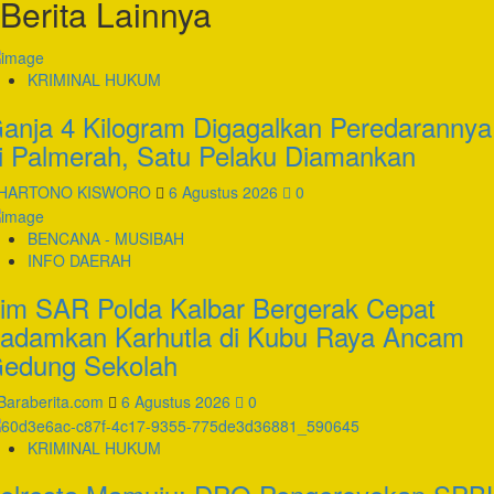
Berita Lainnya
Bentrokan
Tewaskan
Satu
Orang,
KRIMINAL HUKUM
Kawasan
Jalan
anja 4 Kilogram Digagalkan Peredarannya
Tambak
i Palmerah, Satu Pelaku Diamankan
Jakarta
Pusat
HARTONO KISWORO
6 Agustus 2026
0
Masih
Disiagakan
BENCANA - MUSIBAH
Ketat
INFO DAERAH
im SAR Polda Kalbar Bergerak Cepat
adamkan Karhutla di Kubu Raya Ancam
edung Sekolah
Baraberita.com
6 Agustus 2026
0
KRIMINAL HUKUM