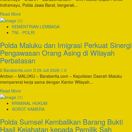
Narkotika,
Indramayu, Polda Jawa Barat, bergerak...
Seorang
Anak
Read
Read More
Turut
more
Diamankan
about
KEMENTRIAN LEMBAGA
Viral
TNI - POLRI
Aksi
Polda Maluku dan Imigrasi Perkuat Sinergi
Geng
Motor
Pengawasan Orang Asing di Wilayah
di
Perbatasan
Indramayu,
Lima
Baraberita.com
29 Juli 2026
0
Pelaku
Ambon – MALUKU – Baraberita.com – Kepolisian Daerah Maluku
Pengrusakan
mempererat kerja sama dengan Kantor Wilayah...
Warung
Diamankan
Read
Read More
Kurang
more
dari
about
KRIMINAL HUKUM
24
Polda
SOROT KAMERA
Jam
Maluku
Polda Sumsel Kembalikan Barang Bukti
dan
Imigrasi
Hasil Kejahatan kepada Pemilik Sah
Perkuat