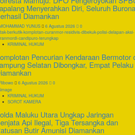
olresta Mamuju: DPO Pengeroyokan SPB
apalang Menyerahkan Diri, Seluruh Buron
erhasil Diamankan
MOHAMMAD YUNUS
6 Agustus 2026
0
KRIMINAL HUKUM
omplotan Pencurian Kendaraan Bermotor 
ampung Selatan Dibongkar, Empat Pelaku
iamankan
Ribowo
6 Agustus 2026
0
KRIMINAL HUKUM
SOROT KAMERA
olda Maluku Utara Ungkap Jaringan
enjata Api Ilegal, Tiga Tersangka dan
atusan Butir Amunisi Diamankan