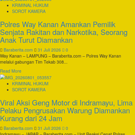
about
KRIMINAL HUKUM
Sabu
Polsek
SOROT KAMERA
dan
Lubuk
63
Polres Way Kanan Amankan Pemilik
Dalam
Butir
Tangkap
Senjata Rakitan dan Narkotika, Seorang
Ekstasi
Pengelola
Disita
Anak Turut Diamankan
Judi
Togel
Baraberita.com
31 Juli 2026
0
Online
Way Kanan – LAMPUNG – Baraberita.com – Polres Way Kanan
di
melalui gabungan Tim Tekab 308...
Sebuah
Warung
Read
Read More
Tuak
more
about
KRIMINAL HUKUM
Polres
SOROT KAMERA
Way
Viral Aksi Geng Motor di Indramayu, Lima
Kanan
Amankan
Pelaku Pengrusakan Warung Diamankan
Pemilik
Kurang dari 24 Jam
Senjata
Rakitan
Baraberita.com
31 Juli 2026
0
dan
Indramayu – JABAR – Baraberita.com – Unit Reaksi Cepat Polres