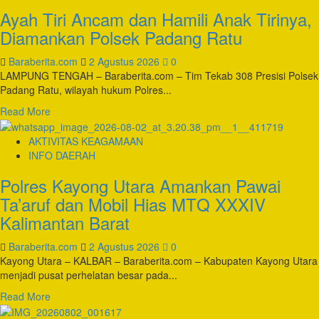
24
Ayah Tiri Ancam dan Hamili Anak Tirinya,
Jam,
Tim
Diamankan Polsek Padang Ratu
URC
Polsek
Baraberita.com
2 Agustus 2026
0
Sukoharjo
LAMPUNG TENGAH – Baraberita.com – Tim Tekab 308 Presisi Polsek
Berhasil
Padang Ratu, wilayah hukum Polres...
Ungkap
Read
Read More
Pencurian
more
Sepeda
about
AKTIVITAS KEAGAMAAN
Motor
Ayah
INFO DAERAH
dan
Tiri
Tangkap
Polres Kayong Utara Amankan Pawai
Ancam
Dua
dan
Ta’aruf dan Mobil Hias MTQ XXXIV
Pelaku
Hamili
Kalimantan Barat
Anak
Tirinya,
Baraberita.com
2 Agustus 2026
0
Diamankan
Kayong Utara – KALBAR – Baraberita.com – Kabupaten Kayong Utara
Polsek
menjadi pusat perhelatan besar pada...
Padang
Ratu
Read
Read More
more