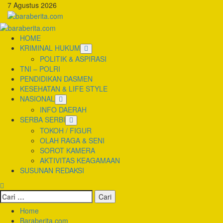
Skip
7 Agustus 2026
to
content
Primary
Menu
HOME
KRIMINAL HUKUM
POLITIK & ASPIRASI
TNI – POLRI
PENDIDIKAN DASMEN
KESEHATAN & LIFE STYLE
NASIONAL
INFO DAERAH
SERBA SERBI
TOKOH / FIGUR
OLAH RAGA & SENI
SOROT KAMERA
AKTIVITAS KEAGAMAAN
SUSUNAN REDAKSI
Cari
untuk:
Home
Baraberita.com