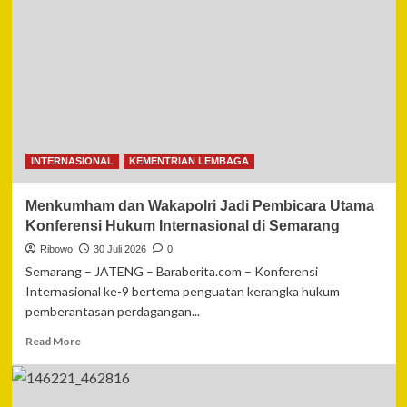
Polairud
Polres
Dumai
Amankan
Pengedar
Sabu,
11,11
Gram
Barang
INTERNASIONAL
KEMENTRIAN LEMBAGA
Bukti
Disita
Menkumham dan Wakapolri Jadi Pembicara Utama
Konferensi Hukum Internasional di Semarang
Ribowo
30 Juli 2026
0
Semarang – JATENG – Baraberita.com – Konferensi
Internasional ke-9 bertema penguatan kerangka hukum
pemberantasan perdagangan...
Read
Read More
more
about
Menkumham