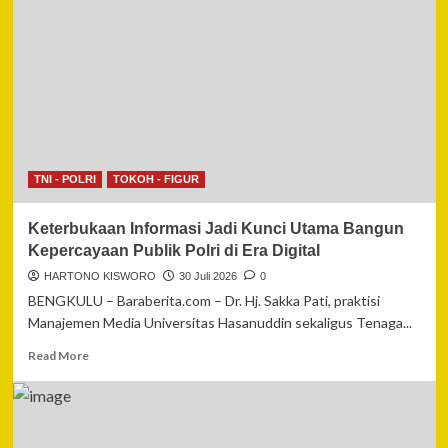
dan
Wakapolri
Jadi
Pembicara
Utama
Konferensi
Hukum
Internasional
di
Semarang
TNI - POLRI
TOKOH - FIGUR
Keterbukaan Informasi Jadi Kunci Utama Bangun
Kepercayaan Publik Polri di Era Digital
HARTONO KISWORO
30 Juli 2026
0
BENGKULU – Baraberita.com – Dr. Hj. Sakka Pati, praktisi
Manajemen Media Universitas Hasanuddin sekaligus Tenaga...
Read
Read More
more
about
Keterbukaan
Informasi
Jadi