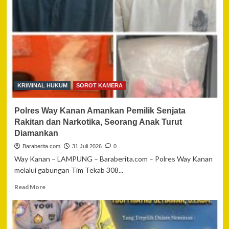
Daftar
Nominasi
Kompolnas
Awards
2026,
Apresiasi
Satuan
dan
Personel
KRIMINAL HUKUM
SOROT KAMERA
Berprestasi
Polri
Polres Way Kanan Amankan Pemilik Senjata
Rakitan dan Narkotika, Seorang Anak Turut
Diamankan
Baraberita.com
31 Juli 2026
0
Way Kanan – LAMPUNG – Baraberita.com – Polres Way Kanan
melalui gabungan Tim Tekab 308...
Read
Read More
more
about
Polres
Way