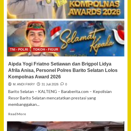
Kanan
Amankan
Pemilik
Senjata
Rakitan
dan
Narkotika,
Seorang
Anak
TNI - POLRI
TOKOH - FIGUR
Turut
Diamankan
Aipda Yogi Friatno Setiawan dan Brigpol Lidya
Afrila Anisa, Personel Polres Barito Selatan Lolos
Kompolnas Award 2026
M. ANDI FIKRY
31 Juli 2026
0
Barito Selatan – KALTENG – Baraberita.com – Kepolisian
Resor Barito Selatan mencatatkan prestasi yang
membanggakan...
Read
Read More
more
about
Aipda