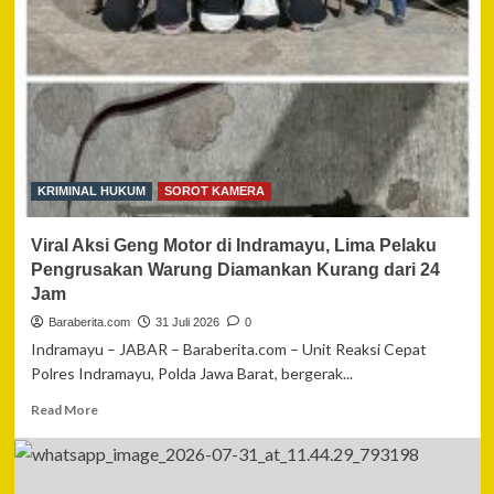
Pasar
Sepinggan
Balikpapan,
Ratusan
Lapak
Hangus
Terbakar
KRIMINAL HUKUM
SOROT KAMERA
Viral Aksi Geng Motor di Indramayu, Lima Pelaku
Pengrusakan Warung Diamankan Kurang dari 24
Jam
Baraberita.com
31 Juli 2026
0
Indramayu – JABAR – Baraberita.com – Unit Reaksi Cepat
Polres Indramayu, Polda Jawa Barat, bergerak...
Read
Read More
more
about
Viral
Aksi