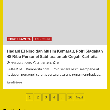
Kunci
Utama
Bangun
Kepercayaan
Publik
Polri
di
Era
SOROT KAMERA
TNI - POLRI
Digital
Hadapi El Nino dan Musim Kemarau, Polri Siagakan
48 Ribu Personel Sabhara untuk Cegah Karhutla
NA'ILA ABRAARA
30 Juli 2026
0
JAKARTA – Baraberita.com – Polri secara resmi memperkuat
kesiapan personel, sarana, serta prasarana guna menghadapi...
Read
Read More
more
about
Paginasi
Hadapi
1
…
2
3
4
16
Next
El
pos
Nino
dan