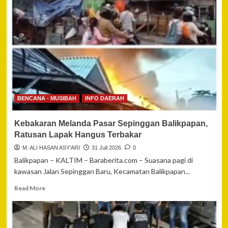
Yogi
Friatno
Setiawan
dan
Brigpol
Lidya
Afrila
Anisa,
Personel
Polres
BENCANA - MUSIBAH
INFO DAERAH
Barito
Selatan
Kebakaran Melanda Pasar Sepinggan Balikpapan,
Lolos
Kompolnas
Ratusan Lapak Hangus Terbakar
Award
M. ALI HASAN ASY'ARI
31 Juli 2026
0
2026
Balikpapan – KALTIM – Baraberita.com – Suasana pagi di
kawasan Jalan Sepinggan Baru, Kecamatan Balikpapan...
Read
Read More
more
about
Kebakaran
Melanda