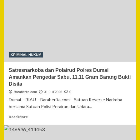
Geng
Motor
di
Indramayu,
Lima
Pelaku
Pengrusakan
Warung
Diamankan
KRIMINAL HUKUM
Kurang
dari
Satresnarkoba dan Polairud Polres Dumai
24
Jam
Amankan Pengedar Sabu, 11,11 Gram Barang Bukti
Disita
Baraberita.com
31 Juli 2026
0
Dumai – RIAU – Baraberita.com – Satuan Reserse Narkoba
bersama Satuan Polisi Perairan dan Udara...
Read
Read More
more
about
Satresnarkoba
dan