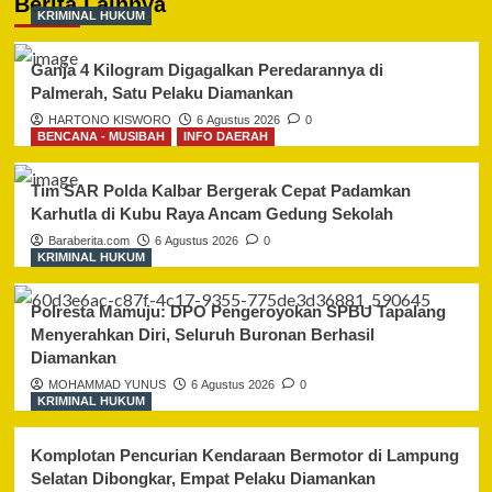
Berita Lainnya
KRIMINAL HUKUM
Musim
Kemarau,
Polri
Ganja 4 Kilogram Digagalkan Peredarannya di
Siagakan
Palmerah, Satu Pelaku Diamankan
48
HARTONO KISWORO
6 Agustus 2026
0
Ribu
BENCANA - MUSIBAH
INFO DAERAH
Personel
Sabhara
untuk
Tim SAR Polda Kalbar Bergerak Cepat Padamkan
Cegah
Karhutla di Kubu Raya Ancam Gedung Sekolah
Karhutla
Baraberita.com
6 Agustus 2026
0
KRIMINAL HUKUM
Polresta Mamuju: DPO Pengeroyokan SPBU Tapalang
Menyerahkan Diri, Seluruh Buronan Berhasil
Diamankan
MOHAMMAD YUNUS
6 Agustus 2026
0
KRIMINAL HUKUM
Komplotan Pencurian Kendaraan Bermotor di Lampung
Selatan Dibongkar, Empat Pelaku Diamankan