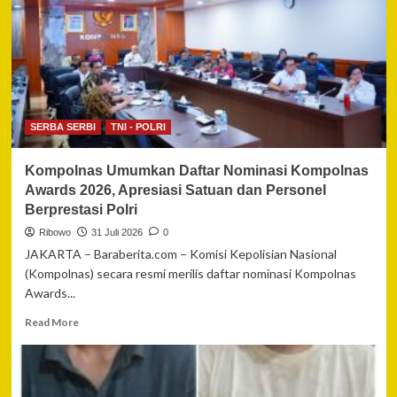
Mahakam
2026:
351
Tersangka
Diamankan,
Aset
Lebih
dari
SERBA SERBI
TNI - POLRI
Rp.1
Miliar
Kompolnas Umumkan Daftar Nominasi Kompolnas
Disita
Polda
Awards 2026, Apresiasi Satuan dan Personel
Kaltim
Berprestasi Polri
Ribowo
31 Juli 2026
0
JAKARTA – Baraberita.com – Komisi Kepolisian Nasional
(Kompolnas) secara resmi merilis daftar nominasi Kompolnas
Awards...
Read
Read More
more
about
Kompolnas
Umumkan